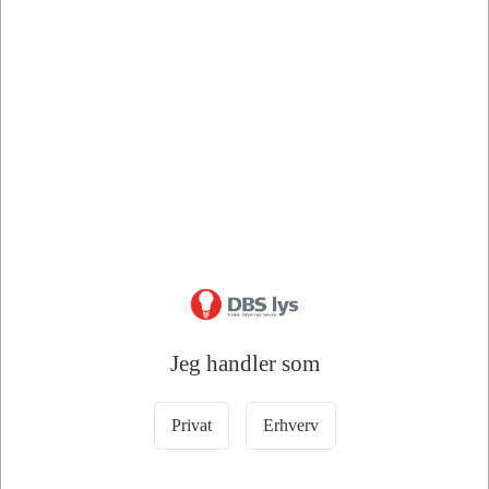
Bedstsælgende varer i 3-Stikdåser
Jeg handler som
120000
120003
3-Stikdåse med jord, 1,5
3-Stikdåse uden jord, 3
meter ledning – Hvid
meter ledning – Hvid
Privat
Erhverv
DKK 57,50
DKK 67,50
/ Stk
/ Stk